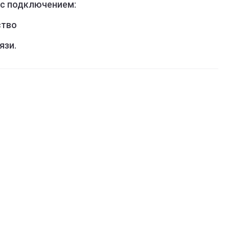
 с подключением:
ство
язи.