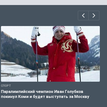
СПОРТ
С
Паралимпийский чемпион Иван Голубков
Н
покинул Коми и будет выступать за Москву
р