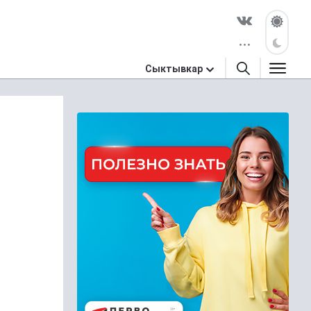
Сыктывкар