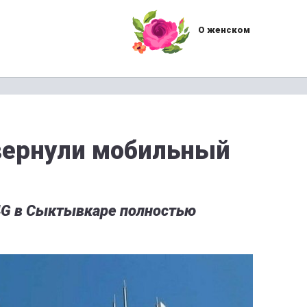
О женском
ернули мобильный
 4G в Сыктывкаре полностью