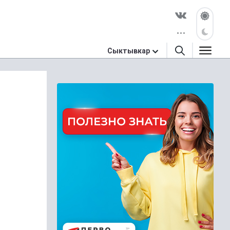
Сыктывкар