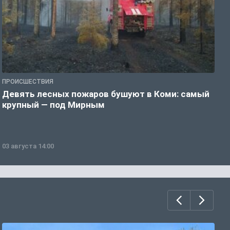
ПРОИСШЕСТВИЯ
П
Девять лесных пожаров бушуют в Коми: самый
«
крупный — под Мирным
03 августа 14:00
0