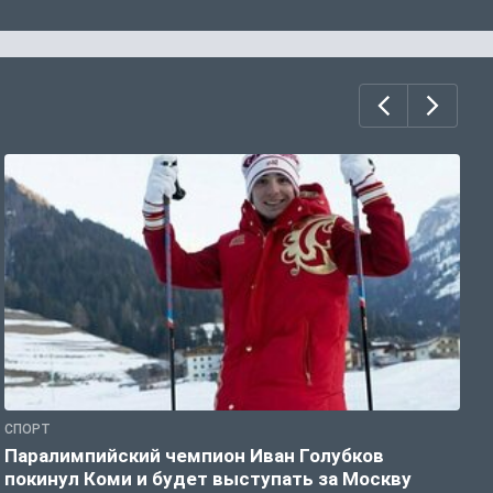
СПОРТ
С
Паралимпийский чемпион Иван Голубков
Н
покинул Коми и будет выступать за Москву
р