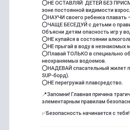
⭕НЕ ОСТАВЛЯЙ ДЕТЕЙ БЕЗ ПРИСМО
зоне постоянной видимости взрос
⭕НАУЧИ своего ребенка плавать –
⭕ЧАЩЕ БЕСЕДУЙ с детьми о прави
Объясни детям опасность игр у во
⭕НЕ купайся в состоянии алкогол
⭕НЕ прыгай в воду в незнакомых м
⭕Плавай ТОЛЬКО в специально обо
неохраняемых водоемов.
⭕НАДЕВАЙ спасательный жилет при
SUP-борд).
⭕НЕ перегружай плавсредство.
📍Запомни! Главная причина траги
элементарным правилам безопасн
✅Безопасность начинается с тебя!