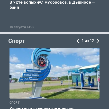
В Ухте вспыхнул мусоровоз, в Дырносе —
баня
10 августа 14:00
1
Спорт
1 из 12
СПОРТ
С
Карантин в лыжном комплексе