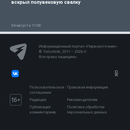
вскрыл полувековую свалку
04 августа 17:00
3
Информационный портал «Первоисточник»
© 1istochnik, 2011 – 2026 гг.
Все права защищены
Пользовательское
Правовая информация
соглашение
Редакция
Рекламодателям
Публикация
Политика обработки
комментариев
персональных данных