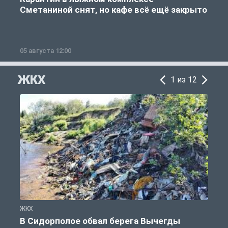
Сметаниной снят, но кафе всё ещё закрыто
05 августа 12:00
2
ЖКХ
1 из 12
ЖКХ
Ж
В Сидорполое обвал берега Вычегды