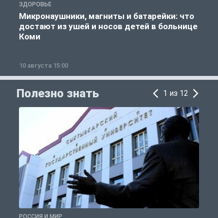
ЗДОРОВЬЕ
П
Микронаушники, магниты и батарейки: что
достают из ушей и носов детей в больнице
Коми
10 августа 15:00
1
Полезно знать
1 из 12
РОССИЯ И МИР
А