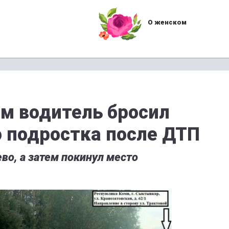
О женском
м водитель бросил
 подростка после ДТП
во, а затем покинул место