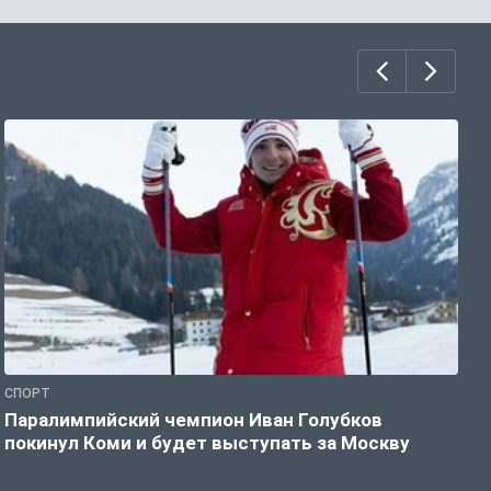
СПОРТ
С
Паралимпийский чемпион Иван Голубков
Н
покинул Коми и будет выступать за Москву
р