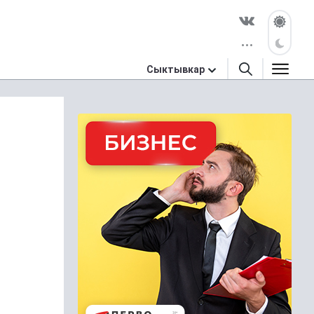
Сыктывкар