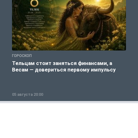
ГОРОСКОП
Г
Тельцам стоит заняться финансами, а
Весам — довериться первому импульсу
05 августа 20:00
0
Общество
1 из 12