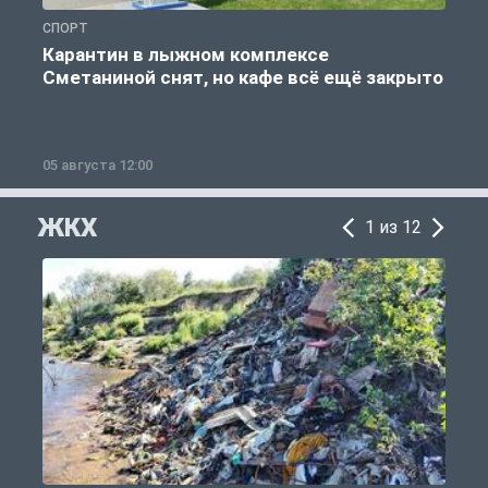
СПОРТ
С
Карантин в лыжном комплексе
Сметаниной снят, но кафе всё ещё закрыто
05 августа 12:00
2
ЖКХ
1 из 12