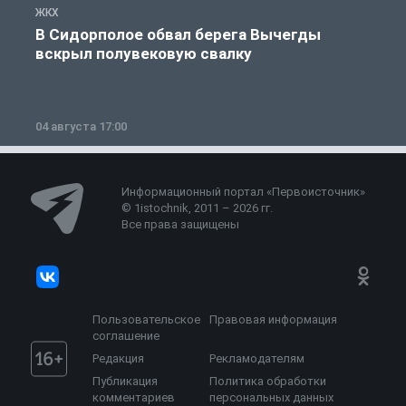
ЖКХ
Ж
В Сидорполое обвал берега Вычегды
вскрыл полувековую свалку
04 августа 17:00
3
Информационный портал «Первоисточник»
© 1istochnik, 2011 – 2026 гг.
Все права защищены
Пользовательское
Правовая информация
соглашение
Редакция
Рекламодателям
Публикация
Политика обработки
комментариев
персональных данных