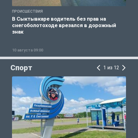
ПРОИСШЕСТВИЯ
П
В Сыктывкаре водитель без прав на
снегоболотоходе врезался в дорожный
б
знак
10 августа 09:00
0
Спорт
1 из 12