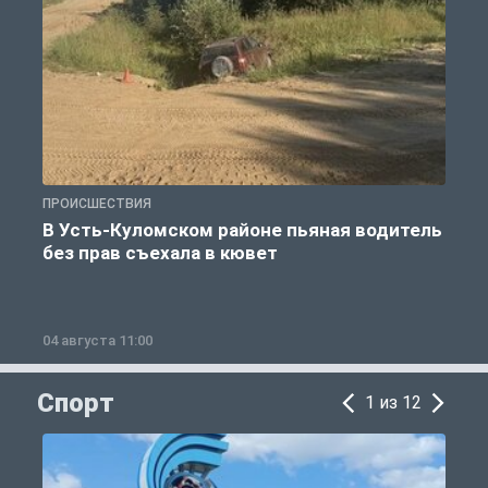
ПРОИСШЕСТВИЯ
П
В Усть-Куломском районе пьяная водитель
без прав съехала в кювет
б
04 августа 11:00
0
Спорт
1 из 12