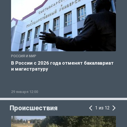
РОССИЯ И МИР
А
В России с 2026 года отменят бакалавриат
и магистратуру
29 января 12:00
1
Происшествия
1 из 12