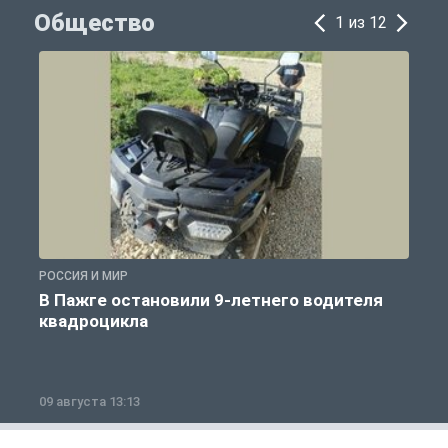
Общество
1 из 12
РОССИЯ И МИР
Р
В Пажге остановили 9-летнего водителя
квадроцикла
09 августа 13:13
0