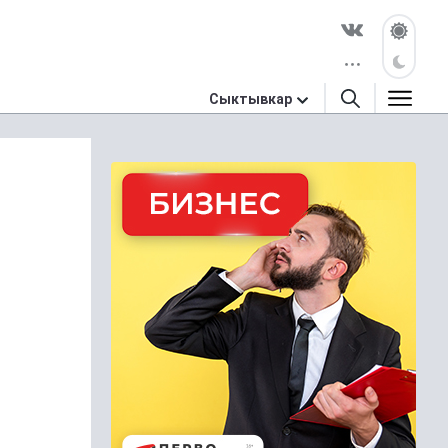
Сыктывкар