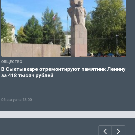
ОБЩЕСТВО
О
В Сыктывкаре отремонтируют памятник Ленину
М
за 418 тысяч рублей
в
06 августа 13:00
0