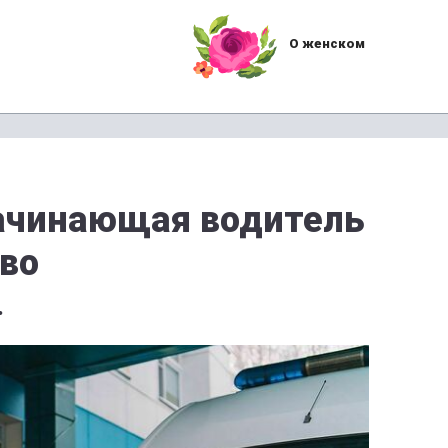
О женском
ачинающая водитель
ево
.