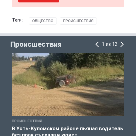
Теги:
ОБЩЕСТВО
ПРОИСШЕСТВИЯ
Происшествия
1 из 12
ПРОИСШЕСТВИЯ
П
В Усть-Куломском районе пьяная водитель
без прав съехала в кювет
б