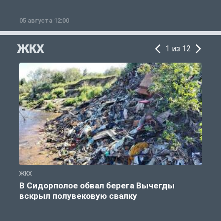
05 августа 12:00
2
ЖКХ
1 из 12
ЖКХ
Ж
В Сидорполое обвал берега Вычегды
вскрыл полувековую свалку