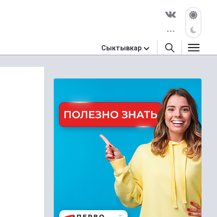
Сыктывкар