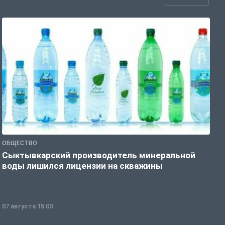
ОБЩЕСТВО
О
Сыктывкарский производитель минеральной
П
воды лишился лицензии на скважины
07 августа 15:00
0