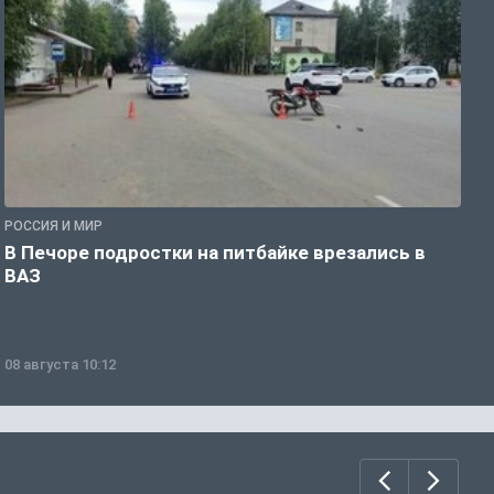
РОССИЯ И МИР
Р
В Печоре подростки на питбайке врезались в
О
ВАЗ
ж
08 августа 10:12
0