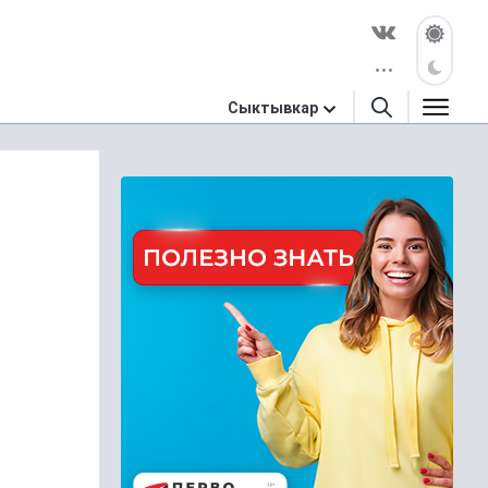
Сыктывкар