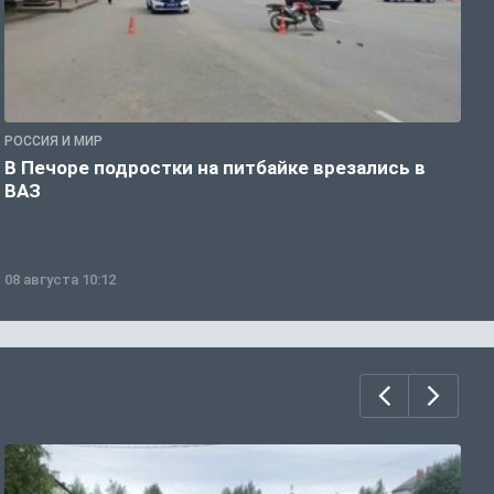
РОССИЯ И МИР
Р
В Печоре подростки на питбайке врезались в
О
ВАЗ
ж
08 августа 10:12
0