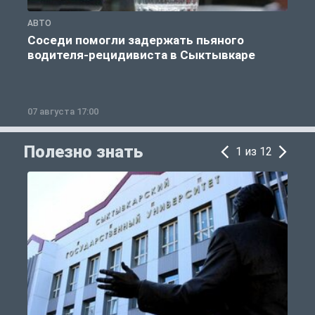
АВТО
О
Соседи помогли задержать пьяного
водителя-рецидивиста в Сыктывкаре
07 августа 17:00
0
Полезно знать
1 из 12