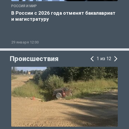
РОССИЯ И МИР
А
В России с 2026 года отменят бакалавриат
и магистратуру
29 января 12:00
1
Происшествия
1 из 12