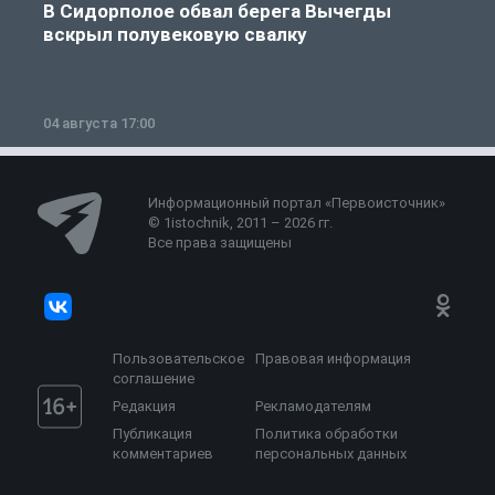
В Сидорполое обвал берега Вычегды
вскрыл полувековую свалку
04 августа 17:00
3
Информационный портал «Первоисточник»
© 1istochnik, 2011 – 2026 гг.
Все права защищены
Пользовательское
Правовая информация
соглашение
Редакция
Рекламодателям
Публикация
Политика обработки
комментариев
персональных данных