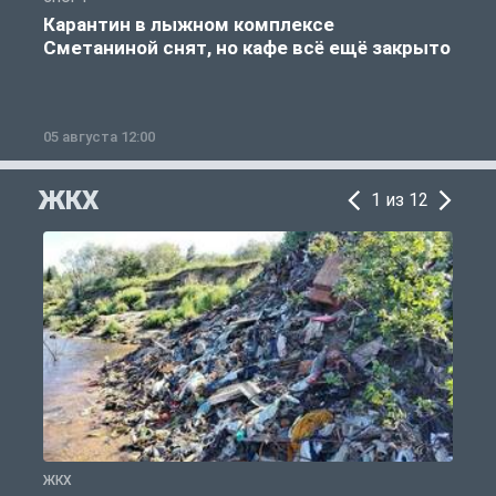
Карантин в лыжном комплексе
Сметаниной снят, но кафе всё ещё закрыто
05 августа 12:00
2
ЖКХ
1 из 12
ЖКХ
Ж