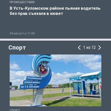
ПРОИСШЕСТВИЯ
П
В Усть-Куломском районе пьяная водитель
без прав съехала в кювет
б
04 августа 11:00
0
Спорт
1 из 12
СПОРТ
С