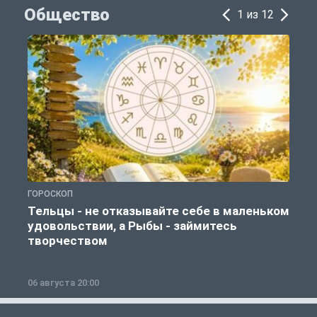
Общество
1 из 12
ГОРОСКОП
О
Тельцы - не отказывайте себе в маленьком
удовольствии, а Рыбы - займитесь
творчеством
06 августа 20:00
0