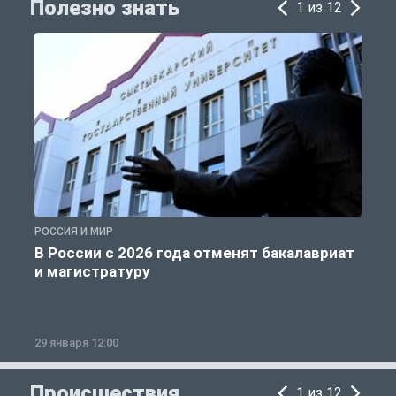
Полезно знать
1 из 12
РОССИЯ И МИР
А
В России с 2026 года отменят бакалавриат
и магистратуру
29 января 12:00
1
Происшествия
1 из 12