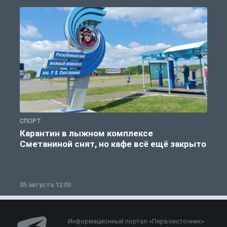
СПОРТ
С
Карантин в лыжном комплексе
Сметаниной снят, но кафе всё ещё закрыто
05 августа 12:00
2
Информационный портал «Первоисточник»