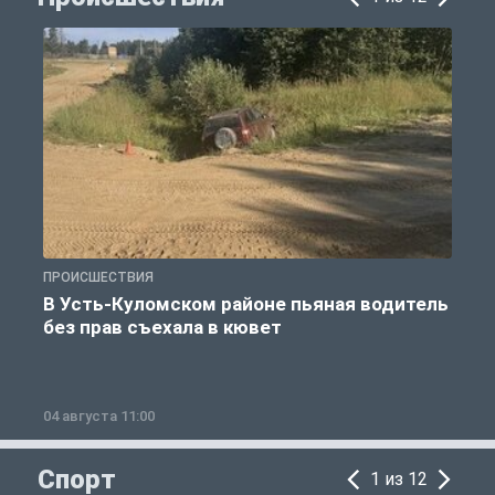
ПРОИСШЕСТВИЯ
П
В Усть-Куломском районе пьяная водитель
без прав съехала в кювет
б
04 августа 11:00
0
Спорт
1 из 12