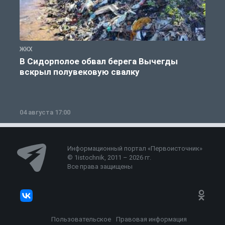
ЖКХ
Ж
В Сидорполое обвал берега Вычегды
вскрыл полувековую свалку
04 августа 17:00
3
Информационный портал «Первоисточник»
© 1istochnik, 2011 – 2026 гг.
Все права защищены
Пользовательское
Правовая информация