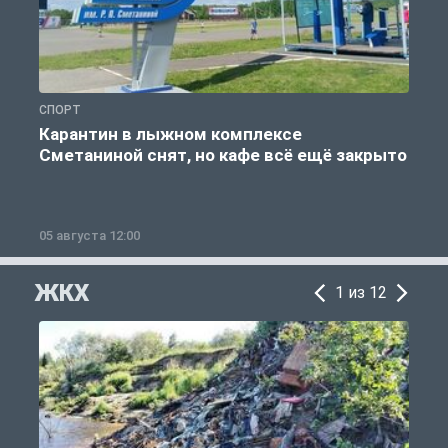
СПОРТ
С
Карантин в лыжном комплексе
Сметаниной снят, но кафе всё ещё закрыто
05 августа 12:00
2
ЖКХ
1 из 12