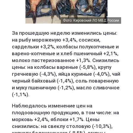
Фото: Кировский ЛО МВД России
За прошедшую неделю изменились цены:
на рыбу мороженую +3,4%, сосиски,
сардельки +3,2%, колбасы полукопченые и
варено-копченые и хлеб пшеничный +2,1%,
молоко пастеризованное +1,3%. Снизились
цены: на колбасы вареные (-5,8%), крупу
гречневую (-4,3%), яйца куриные (-4,0%), чай
черный байховый (-1,4%), соль поваренную
и муку пшеничную (-1,2%), масло сливочное
(-1,1%).
Наблюдалось изменение цен на
плодоовощную продукцию, в том числе: на
морковь +2,4%, яблоки +1,7%. Цены
снизились: на свеклу столовую (-10,3%),