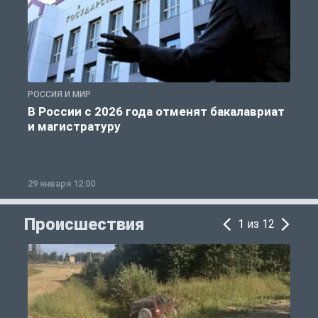
РОССИЯ И МИР
А
В России с 2026 года отменят бакалавриат
и магистратуру
29 января 12:00
1
Происшествия
1 из 12