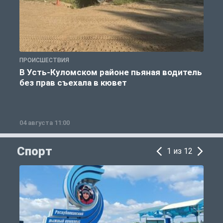
ПРОИСШЕСТВИЯ
П
В Усть-Куломском районе пьяная водитель
без прав съехала в кювет
б
04 августа 11:00
0
Спорт
1 из 12