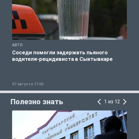
АВТО
О
Соседи помогли задержать пьяного
водителя-рецидивиста в Сыктывкаре
07 августа 17:00
0
Полезно знать
1 из 12