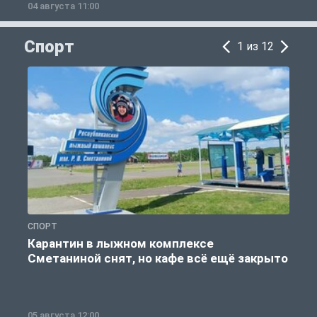
04 августа 11:00
0
Спорт
1 из 12
СПОРТ
С
Карантин в лыжном комплексе
Сметаниной снят, но кафе всё ещё закрыто
05 августа 12:00
2