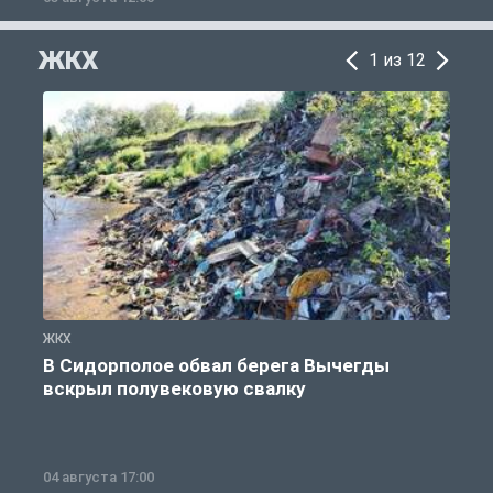
ЖКХ
1 из 12
ЖКХ
Ж
В Сидорполое обвал берега Вычегды
вскрыл полувековую свалку
04 августа 17:00
3