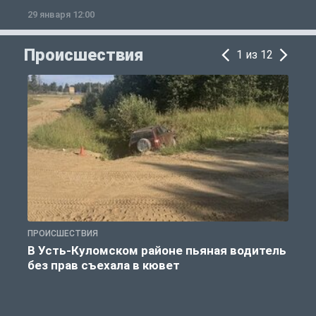
29 января 12:00
1
Происшествия
1 из 12
ПРОИСШЕСТВИЯ
П
В Усть-Куломском районе пьяная водитель
без прав съехала в кювет
б