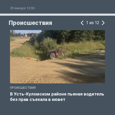
29 января 12:00
1
Происшествия
1 из 12
ПРОИСШЕСТВИЯ
П
В Усть-Куломском районе пьяная водитель
без прав съехала в кювет
б