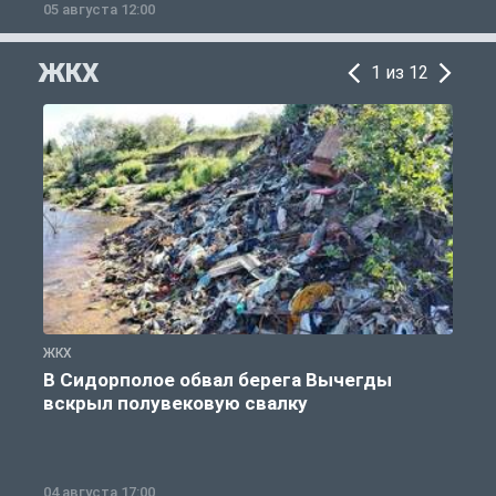
05 августа 12:00
2
ЖКХ
1 из 12
ЖКХ
Ж
В Сидорполое обвал берега Вычегды
вскрыл полувековую свалку
04 августа 17:00
3