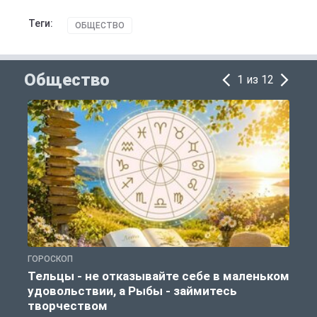
Теги:
ОБЩЕСТВО
Общество
1 из 12
ГОРОСКОП
О
Тельцы - не отказывайте себе в маленьком
удовольствии, а Рыбы - займитесь
творчеством