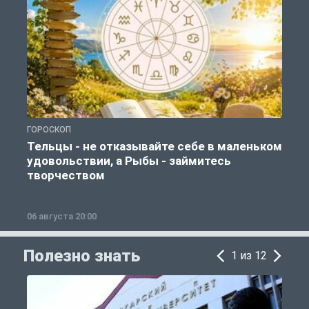
ГОРОСКОП
О
Тельцы - не отказывайте себе в маленьком
удовольствии, а Рыбы - займитесь
творчеством
06 августа 20:00
0
Полезно знать
1 из 12