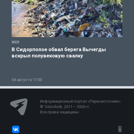
ЖКХ
Ж
В Сидорполое обвал берега Вычегды
вскрыл полувековую свалку
04 августа 17:00
3
Информационный портал «Первоисточник»
© 1istochnik, 2011 – 2026 гг.
Все права защищены