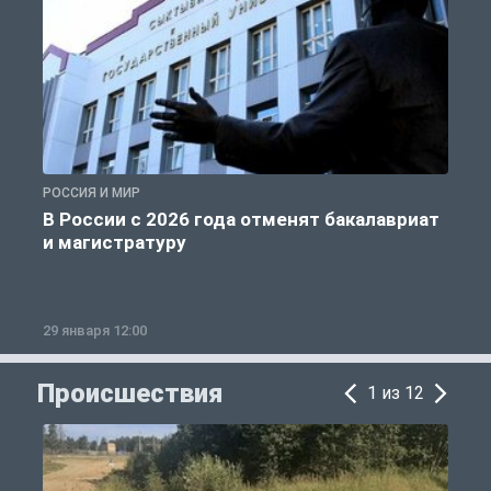
РОССИЯ И МИР
А
В России с 2026 года отменят бакалавриат
и магистратуру
29 января 12:00
1
Происшествия
1 из 12