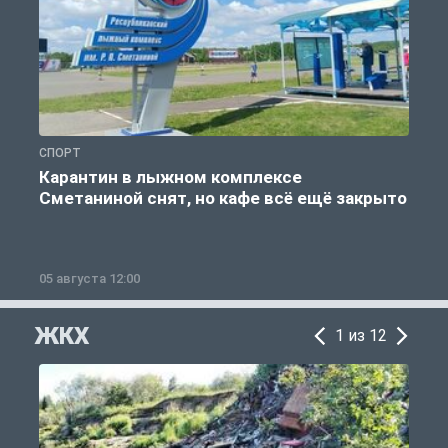
СПОРТ
С
Карантин в лыжном комплексе
Сметаниной снят, но кафе всё ещё закрыто
05 августа 12:00
2
ЖКХ
1 из 12