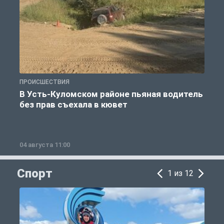
ПРОИСШЕСТВИЯ
П
В Усть-Куломском районе пьяная водитель
без прав съехала в кювет
б
04 августа 11:00
0
Спорт
1 из 12