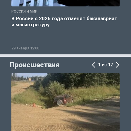
РОССИЯ И МИР
А
В России с 2026 года отменят бакалавриат
и магистратуру
29 января 12:00
1
Происшествия
1 из 12