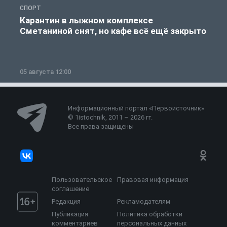
СПОРТ
С
Карантин в лыжном комплексе
Сметаниной снят, но кафе всё ещё закрыто
05 августа 12:00
2
Информационный портал «Первоисточник»
© 1istochnik, 2011 – 2026 гг.
Все права защищены
Пользовательское
Правовая информация
соглашение
Редакция
Рекламодателям
Публикация
Политика обработки
комментариев
персональных данных