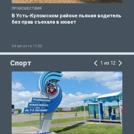
ПРОИСШЕСТВИЯ
П
В Усть-Куломском районе пьяная водитель
без прав съехала в кювет
б
04 августа 11:00
0
Спорт
1 из 12