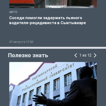
АВТО
О
Соседи помогли задержать пьяного
водителя-рецидивиста в Сыктывкаре
07 августа 17:00
0
Полезно знать
1 из 12