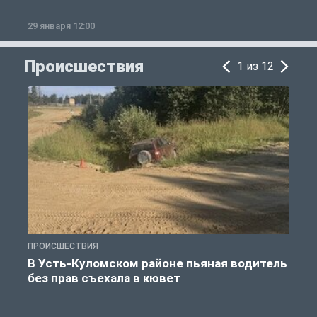
29 января 12:00
1
Происшествия
1 из 12
ПРОИСШЕСТВИЯ
П
В Усть-Куломском районе пьяная водитель
без прав съехала в кювет
б