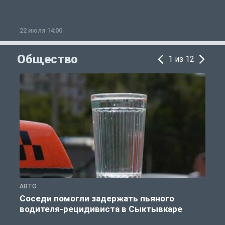
22 июля 14:00
2
Общество
1 из 12
АВТО
О
Соседи помогли задержать пьяного
водителя-рецидивиста в Сыктывкаре