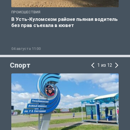
ПРОИСШЕСТВИЯ
П
В Усть-Куломском районе пьяная водитель
без прав съехала в кювет
б
04 августа 11:00
0
Спорт
1 из 12