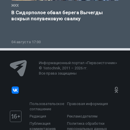
ЖКХ
Ж
В Сидорполое обвал берега Вычегды
вскрыл полувековую свалку
04 августа 17:00
3
Информационный портал «Первоисточник»
© 1istochnik, 2011 – 2026 гг.
Все права защищены
Пользовательское
Правовая информация
соглашение
Редакция
Рекламодателям
Публикация
Политика обработки
комментариев
персональных данных