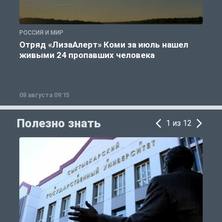
РОССИЯ И МИР
А
Отряд «ЛизаАлерт» Коми за июль нашел
живыми 24 пропавших человека
08 августа 09:15
0
Полезно знать
1 из 12