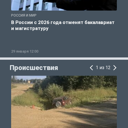
РОССИЯ И МИР
А
В России с 2026 года отменят бакалавриат
и магистратуру
29 января 12:00
1
Происшествия
1 из 12