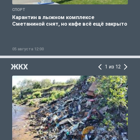
СПОРТ
С
Карантин в лыжном комплексе
Сметаниной снят, но кафе всё ещё закрыто
05 августа 12:00
2
ЖКХ
1 из 12