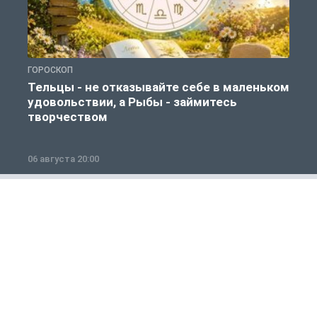
ГОРОСКОП
Г
Тельцы - не отказывайте себе в маленьком
удовольствии, а Рыбы - займитесь
творчеством
06 августа 20:00
0
Общество
1 из 12