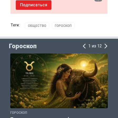
Подписаться
Теги:
ОБЩЕСТВО
ГОРОСКОП
Гороскоп
1 из 12
ГОРОСКОП
Г