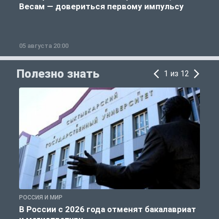
Весам — довериться первому импульсу
05 августа 20:00
0
Полезно знать
1 из 12
РОССИЯ И МИР
А
В России с 2026 года отменят бакалавриат