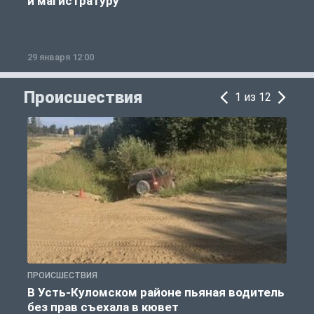
и магистратуру
29 января 12:00
1
Происшествия
1 из 12
ПРОИСШЕСТВИЯ
П
В Усть-Куломском районе пьяная водитель
без прав съехала в кювет
б