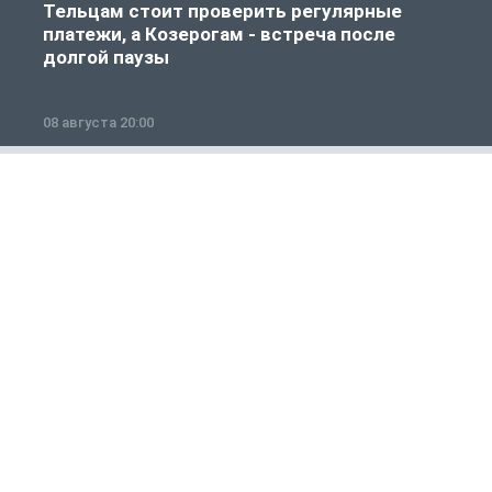
Тельцам стоит проверить регулярные
платежи, а Козерогам - встреча после
долгой паузы
08 августа 20:00
0
Общество
1 из 12
РОССИЯ И МИР
Р
В Сыктывкаре велосипедист попал под