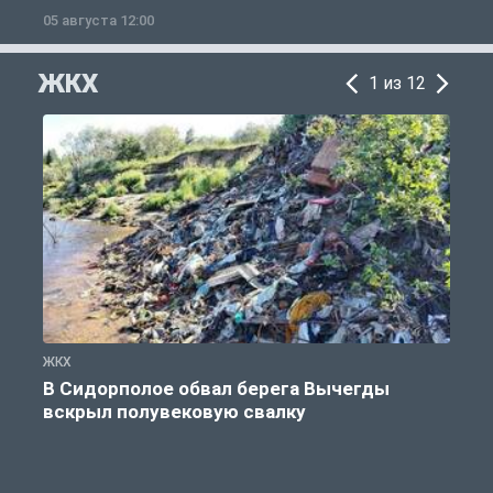
05 августа 12:00
2
ЖКХ
1 из 12
ЖКХ
Ж
В Сидорполое обвал берега Вычегды
вскрыл полувековую свалку