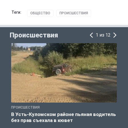
Теги:
ОБЩЕСТВО
ПРОИСШЕСТВИЯ
Происшествия
1 из 12
ПРОИСШЕСТВИЯ
П
В Усть-Куломском районе пьяная водитель
без прав съехала в кювет
б