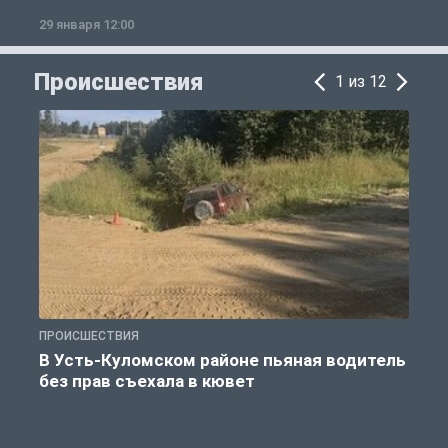
29 января 12:00
1
Происшествия
1 из 12
ПРОИСШЕСТВИЯ
П
В Усть-Куломском районе пьяная водитель
без прав съехала в кювет
б