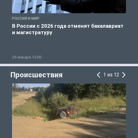
РОССИЯ И МИР
А
В России с 2026 года отменят бакалавриат
и магистратуру
29 января 12:00
1
Происшествия
1 из 12