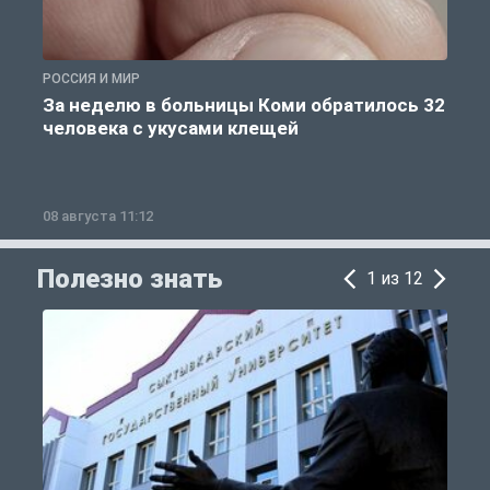
РОССИЯ И МИР
Р
За неделю в больницы Коми обратилось 32
человека с укусами клещей
08 августа 11:12
0
Полезно знать
1 из 12