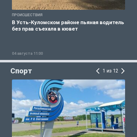
ПРОИСШЕСТВИЯ
П
В Усть-Куломском районе пьяная водитель
без прав съехала в кювет
б
04 августа 11:00
0
Спорт
1 из 12