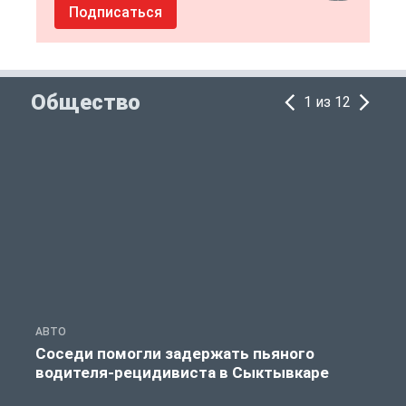
Подписаться
Общество
1 из 12
АВТО
О
Соседи помогли задержать пьяного
водителя-рецидивиста в Сыктывкаре