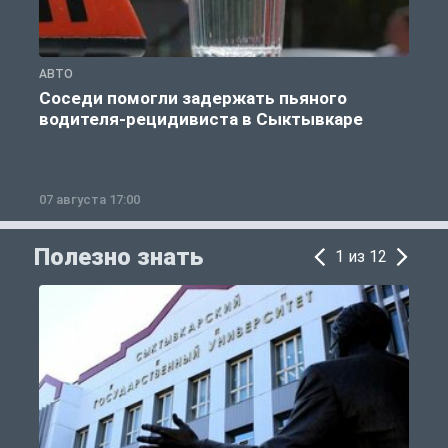
АВТО
О
Соседи помогли задержать пьяного
водителя-рецидивиста в Сыктывкаре
07 августа 17:00
0
Полезно знать
1 из 12