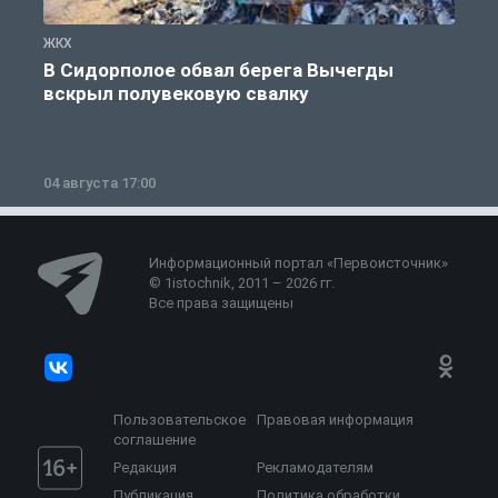
ЖКХ
Ж
В Сидорполое обвал берега Вычегды
вскрыл полувековую свалку
04 августа 17:00
3
Информационный портал «Первоисточник»
© 1istochnik, 2011 – 2026 гг.
Все права защищены
Пользовательское
Правовая информация
соглашение
Редакция
Рекламодателям
Публикация
Политика обработки