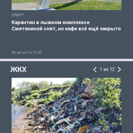
СПОРТ
С
Карантин в лыжном комплексе
Сметаниной снят, но кафе всё ещё закрыто
05 августа 12:00
2
ЖКХ
1 из 12