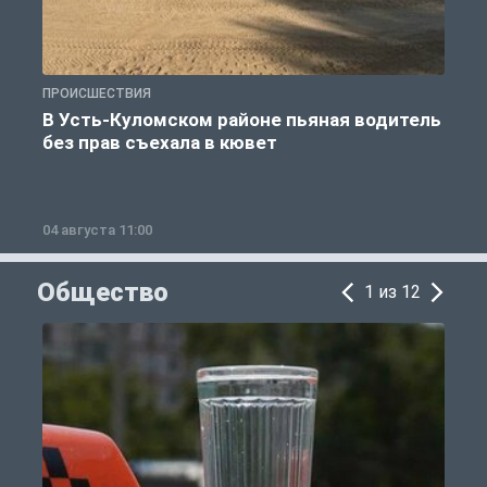
ПРОИСШЕСТВИЯ
П
В Усть-Куломском районе пьяная водитель
без прав съехала в кювет
б
04 августа 11:00
0
Общество
1 из 12