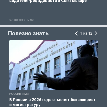
водителя-рецидивиста в Сыктывкаре
07 августа 17:00
0
Полезно знать
1 из 12
РОССИЯ И МИР
А
В России с 2026 года отменят бакалавриат
и магистратуру