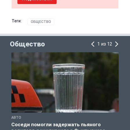
Теги:
ОБЩЕСТВО
Общество
1 из 12
АВТО
О
Соседи помогли задержать пьяного