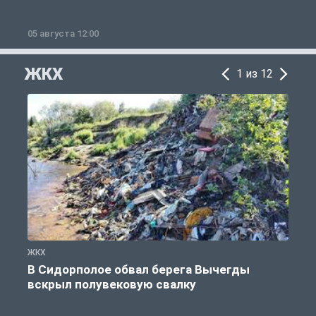
05 августа 12:00
2
ЖКХ
1 из 12
ЖКХ
Ж
В Сидорполое обвал берега Вычегды
вскрыл полувековую свалку