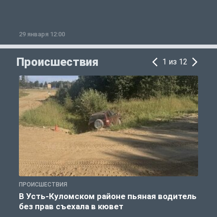
29 января 12:00
1
Происшествия
1 из 12
ПРОИСШЕСТВИЯ
П
В Усть-Куломском районе пьяная водитель
без прав съехала в кювет
б