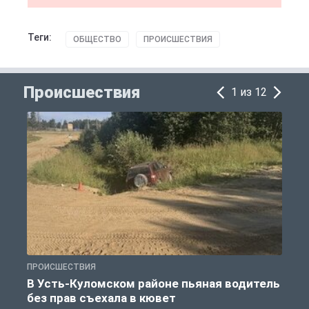
Теги:
ОБЩЕСТВО
ПРОИСШЕСТВИЯ
Происшествия
1 из 12
ПРОИСШЕСТВИЯ
П
В Усть-Куломском районе пьяная водитель
без прав съехала в кювет
б