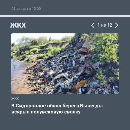
05 августа 12:00
2
ЖКХ
1 из 12
ЖКХ
Ж
В Сидорполое обвал берега Вычегды
вскрыл полувековую свалку