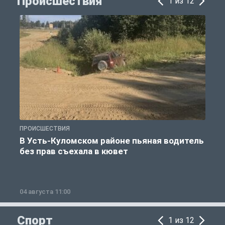
Происшествия
1 из 12
ПРОИСШЕСТВИЯ
П
В Усть-Куломском районе пьяная водитель
без прав съехала в кювет
б
04 августа 11:00
0
Спорт
1 из 12