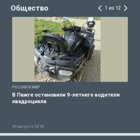
Общество
1 из 12
РОССИЯ И МИР
Р
В Пажге остановили 9-летнего водителя
квадроцикла
09 августа 13:13
0