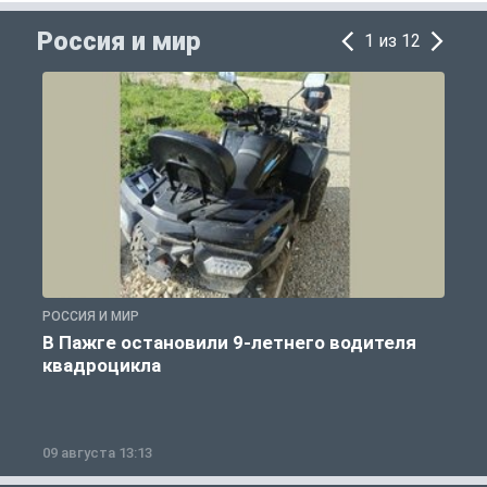
Россия и мир
1 из 12
РОССИЯ И МИР
Р
В Пажге остановили 9-летнего водителя
квадроцикла
09 августа 13:13
0