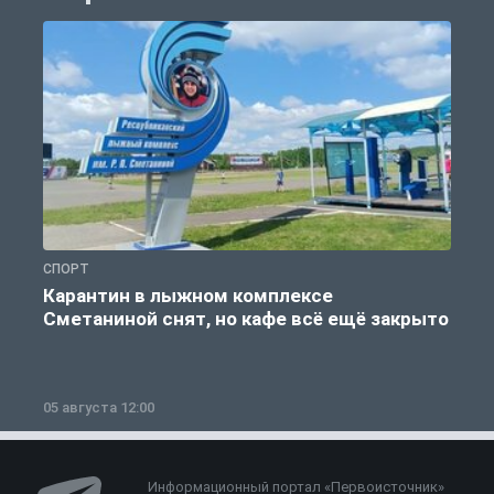
СПОРТ
С
Карантин в лыжном комплексе
Сметаниной снят, но кафе всё ещё закрыто
05 августа 12:00
2
Информационный портал «Первоисточник»