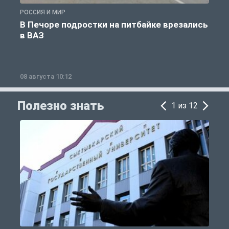
РОССИЯ И МИР
Р
В Печоре подростки на питбайке врезались
в ВАЗ
08 августа 10:12
0
Полезно знать
1 из 12