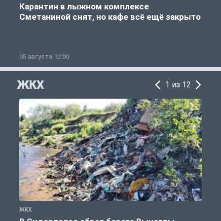
Карантин в лыжном комплексе
Сметаниной снят, но кафе всё ещё закрыто
05 августа 12:00
2
ЖКХ
1 из 12
ЖКХ
Ж