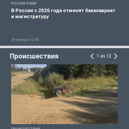
РОССИЯ И МИР
А
В России с 2026 года отменят бакалавриат
и магистратуру
29 января 12:00
1
Происшествия
1 из 12