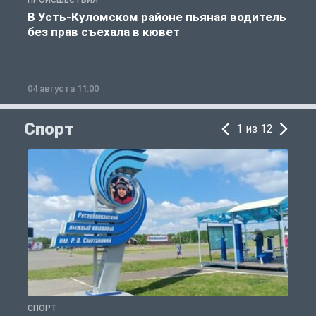
ПРОИСШЕСТВИЯ
П
В Усть-Куломском районе пьяная водитель
без прав съехала в кювет
б
04 августа 11:00
0
Спорт
1 из 12
СПОРТ
С