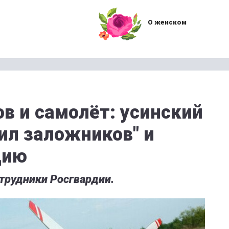
О женском
в и самолёт: усинский
ил заложников" и
цию
трудники Росгвардии.