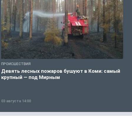
ПРОИСШЕСТВИЯ
П
Девять лесных пожаров бушуют в Коми: самый
«
крупный — под Мирным
03 августа 14:00
0