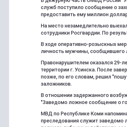
В дежурную часть ОМВД России "У
служб поступило сообщение о зах
предоставить ему миллион доллар
На место незамедлительно выехал
сотрудники Росгвардии. По резул
В ходе оперативно-розыскных мер
личность мужчины, сообщившего 
Правонарушителем оказался 29-ле
территории г. Усинска. После зав
позже, по его словам, решил "по
заложников.
В отношении задержанного возбужд
"Заведомо ложное сообщение о го
МВД по Республике Коми напомина
преследования служит заведомо 