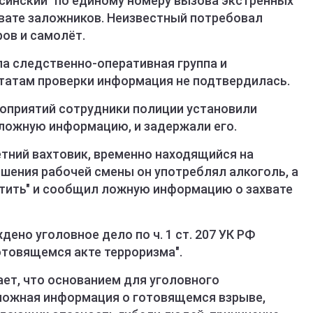
синский" по единому номеру вызова экстренных
вате заложников. Неизвестный потребовал
ов и самолёт.
а следственно-оперативная группа и
ьтатам проверки информация не подтвердилась.
оприятий сотрудники полиции установили
ложную информацию, и задержали его.
тний вахтовик, временно находящийся на
ершения рабочей смены он употреблял алкоголь, а
шутить" и сообщил ложную информацию о захвате
ено уголовное дело по ч. 1 ст. 207 УК РФ
товящемся акте терроризма".
ет, что основанием для уголовного
ложная информация о готовящемся взрыве,