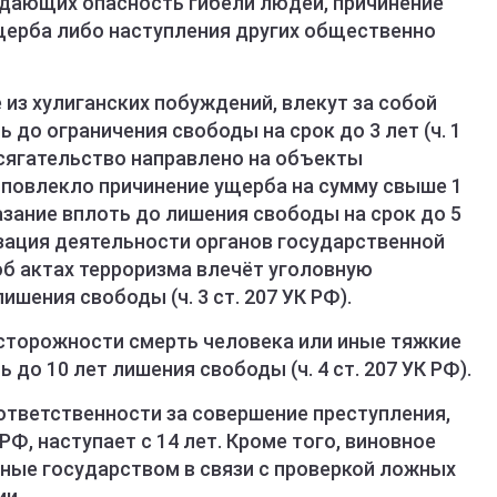
здающих опасность гибели людей, причинение
щерба либо наступления других общественно
из хулиганских побуждений, влекут за собой
 до ограничения свободы на срок до 3 лет (ч. 1
посягательство направлено на объекты
повлекло причинение ущерба на сумму свыше 1
азание вплоть до лишения свободы на срок до 5
лизация деятельности органов государственной
б актах терроризма влечёт уголовную
ишения свободы (ч. 3 ст. 207 УК РФ).
осторожности смерть человека или иные тяжкие
до 10 лет лишения свободы (ч. 4 ст. 207 УК РФ).
ответственности за совершение преступления,
Ф, наступает с 14 лет. Кроме того, виновное
ные государством в связи с проверкой ложных
ии.