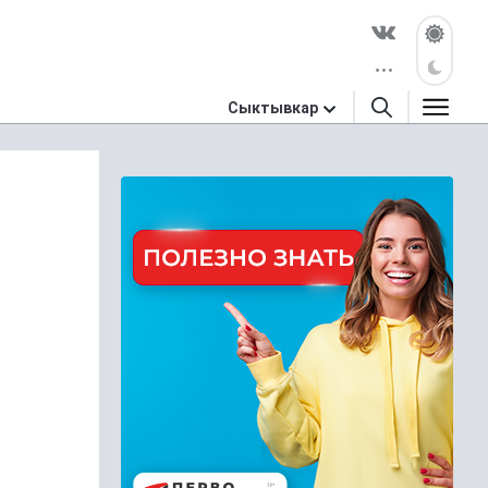
Сыктывкар