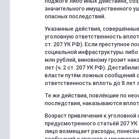
поджоге либо иных действиях, со
значительного имущественного у
опасных последствий.
Указанные действия, совершённые 
уголовную ответственность вплоть
ст. 207 УК РФ). Если преступное 
социальной инфраструктуры либо 
млн рублей, виновному грозит нак
лет (ч. 2 ст. 207 УК РФ). Дестаби
власти путём ложных сообщений о
ответственность вплоть до 8 лет л
Те же действия, повлёкшие по не
последствия, наказываются вплоть 
Возраст привлечения к уголовной 
предусмотренного статьёй 207 УК Р
лицо возмещает расходы, понесён
сообщений и звонков о минирован