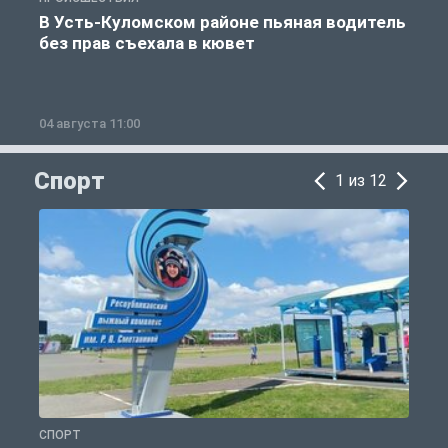
В Усть-Куломском районе пьяная водитель
без прав съехала в кювет
б
04 августа 11:00
0
Спорт
1 из 12
СПОРТ
С