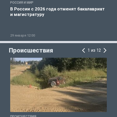
РОССИЯ И МИР
А
В России с 2026 года отменят бакалавриат
и магистратуру
29 января 12:00
1
Происшествия
1 из 12
ПРОИСШЕСТВИЯ
П