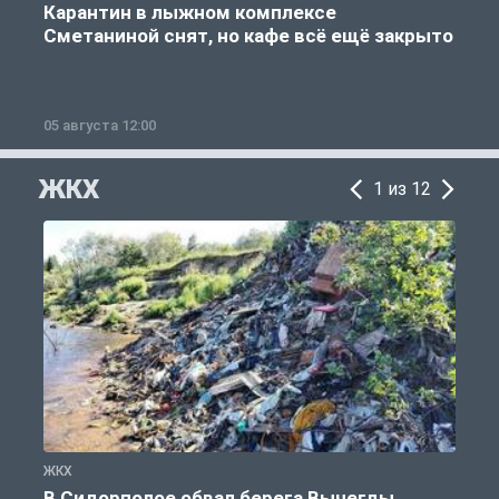
Карантин в лыжном комплексе
Сметаниной снят, но кафе всё ещё закрыто
05 августа 12:00
2
ЖКХ
1 из 12
ЖКХ
Ж
В Сидорполое обвал берега Вычегды