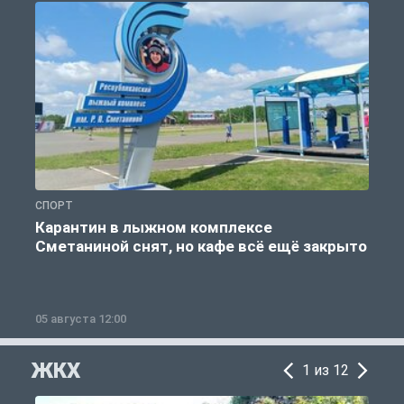
СПОРТ
С
Карантин в лыжном комплексе
Сметаниной снят, но кафе всё ещё закрыто
05 августа 12:00
2
ЖКХ
1 из 12