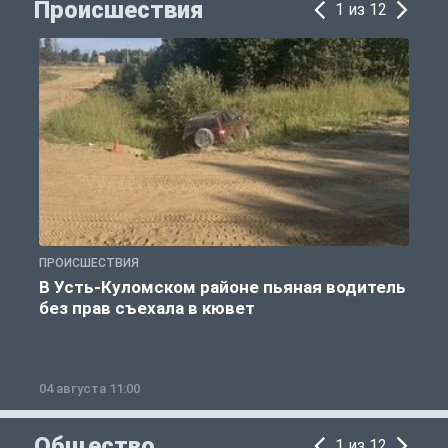
Происшествия
1 из 12
ПРОИСШЕСТВИЯ
П
В Усть-Куломском районе пьяная водитель
без прав съехала в кювет
б
04 августа 11:00
0
Общество
1 из 12