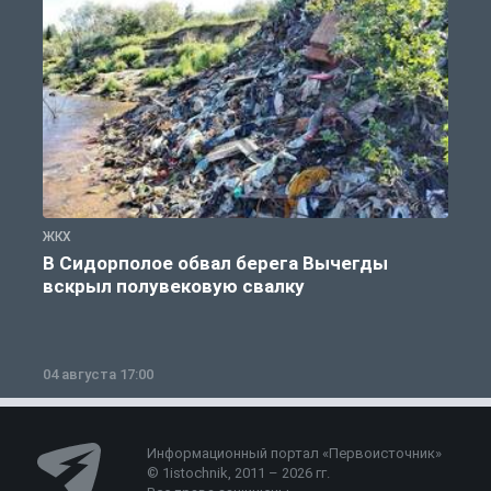
ЖКХ
Ж
В Сидорполое обвал берега Вычегды
вскрыл полувековую свалку
04 августа 17:00
3
Информационный портал «Первоисточник»
© 1istochnik, 2011 – 2026 гг.