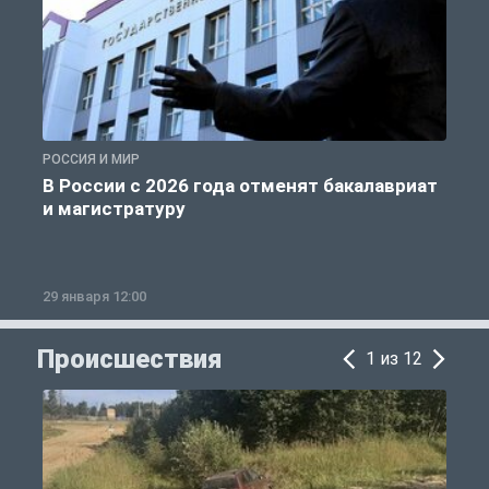
РОССИЯ И МИР
А
В России с 2026 года отменят бакалавриат
и магистратуру
29 января 12:00
1
Происшествия
1 из 12