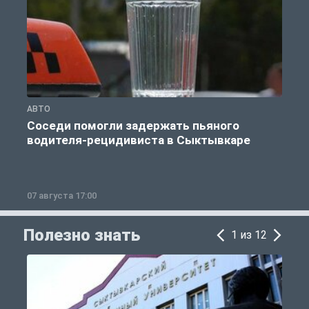
АВТО
О
Соседи помогли задержать пьяного
водителя-рецидивиста в Сыктывкаре
07 августа 17:00
0
Полезно знать
1 из 12