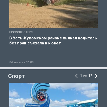
ПРОИСШЕСТВИЯ
П
В Усть-Куломском районе пьяная водитель
без прав съехала в кювет
б
04 августа 11:00
0
Спорт
1 из 12