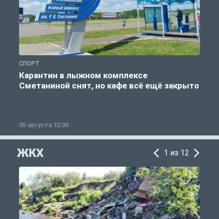
СПОРТ
С
Карантин в лыжном комплексе
Сметаниной снят, но кафе всё ещё закрыто
05 августа 12:00
2
ЖКХ
1 из 12