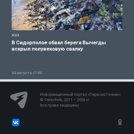
ЖКХ
Ж
В Сидорполое обвал берега Вычегды
вскрыл полувековую свалку
04 августа 17:00
3
Информационный портал «Первоисточник»
© 1istochnik, 2011 – 2026 гг.
Все права защищены