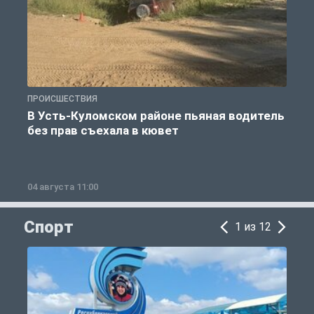
ПРОИСШЕСТВИЯ
П
В Усть-Куломском районе пьяная водитель
без прав съехала в кювет
б
04 августа 11:00
0
Спорт
1 из 12