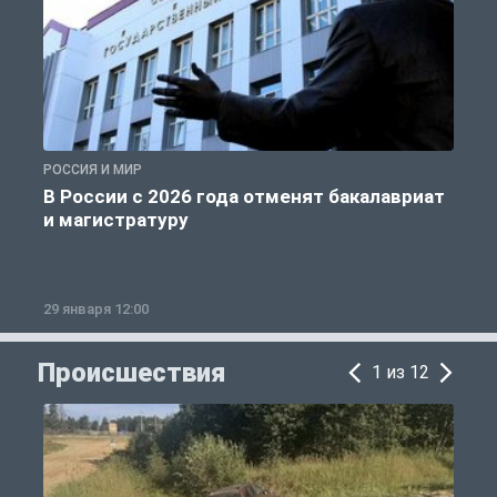
РОССИЯ И МИР
А
В России с 2026 года отменят бакалавриат
и магистратуру
29 января 12:00
1
Происшествия
1 из 12