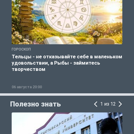
ГОРОСКОП
О
Тельцы - не отказывайте себе в маленьком
удовольствии, а Рыбы - займитесь
творчеством
06 августа 20:00
0
Полезно знать
1 из 12