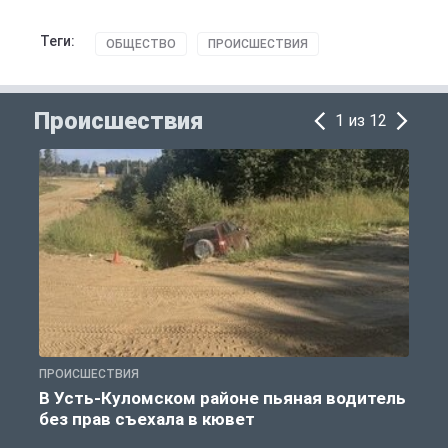
Теги:
ОБЩЕСТВО
ПРОИСШЕСТВИЯ
Происшествия
1 из 12
ПРОИСШЕСТВИЯ
П
В Усть-Куломском районе пьяная водитель
без прав съехала в кювет
б