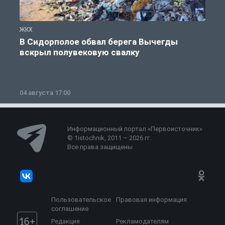
ЖКХ
Ж
В Сидорполое обвал берега Вычегды
вскрыл полувековую свалку
04 августа 17:00
3
Информационный портал «Первоисточник»
© 1istochnik, 2011 – 2026 гг.
Все права защищены
Пользовательское
Правовая информация
соглашение
Редакция
Рекламодателям