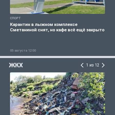
СПОРТ
С
Карантин в лыжном комплексе
Сметаниной снят, но кафе всё ещё закрыто
05 августа 12:00
2
ЖКХ
1 из 12