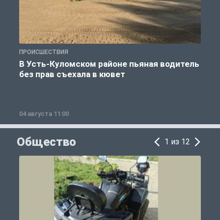
ПРОИСШЕСТВИЯ
П
В Усть-Куломском районе пьяная водитель
без прав съехала в кювет
б
04 августа 11:00
0
Общество
1 из 12