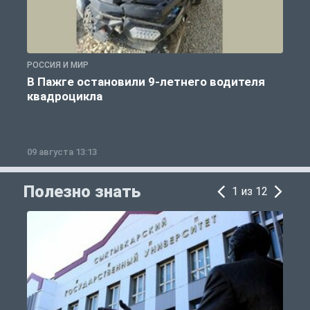
РОССИЯ И МИР
Р
В Пажге остановили 9-летнего водителя
квадроцикла
09 августа 13:13
0
Полезно знать
1 из 12