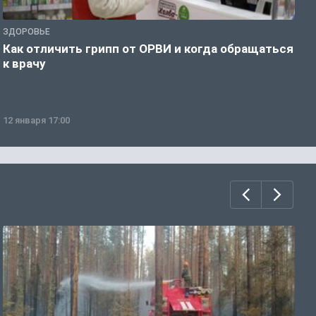
ЗДОРОВЬЕ
Ж
Как отличить грипп от ОРВИ и когда обращаться
С
к врачу
ч
12 января 17:00
1