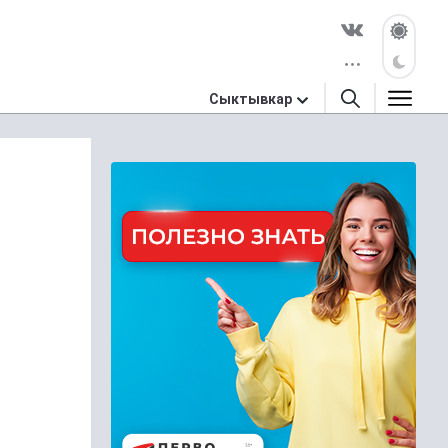
Сыктывкар