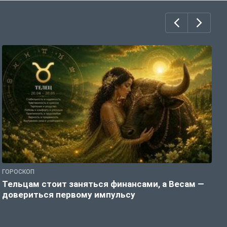
ГОРОСКОП
Г
Тельцам стоит заняться финансами, а Весам —
Б
довериться первому импульсу
о