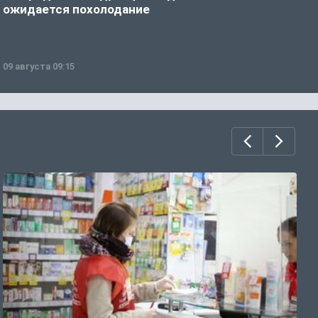
ожидается похолодание
а
09 августа 09:15
0