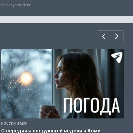
05 августа 20:00
0
РОССИЯ И МИР
Г
С середины следующей недели в Коми
Т