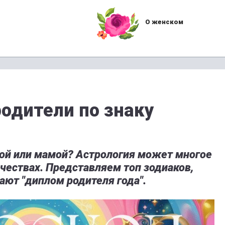
О женском
одители по знаку
пой или мамой? Астрология может многое
ачествах. Представляем топ зодиаков,
ют "диплом родителя года".