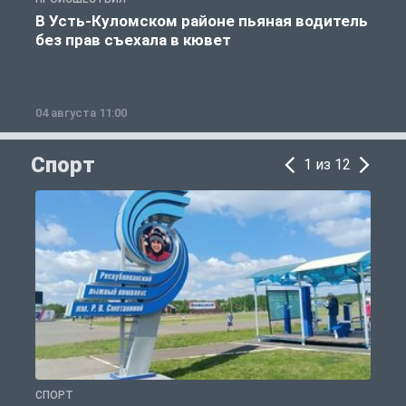
В Усть-Куломском районе пьяная водитель
без прав съехала в кювет
б
04 августа 11:00
0
Спорт
1 из 12
СПОРТ
С