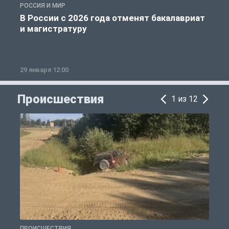
РОССИЯ И МИР
А
В России с 2026 года отменят бакалавриат
и магистратуру
29 января 12:00
1
Происшествия
1 из 12
ПРОИСШЕСТВИЯ
П