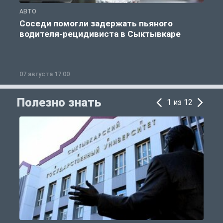
АВТО
О
Соседи помогли задержать пьяного
водителя-рецидивиста в Сыктывкаре
07 августа 17:00
0
Полезно знать
1 из 12