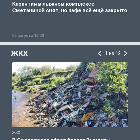
Карантин в лыжном комплексе
Сметаниной снят, но кафе всё ещё закрыто
05 августа 12:00
2
ЖКХ
1 из 12
ЖКХ
Ж
В Сидорполое обвал берега Вычегды