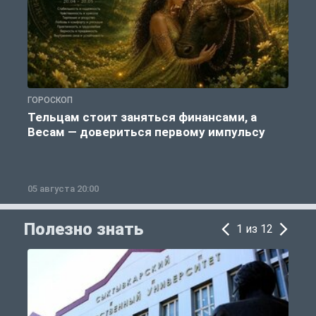
ГОРОСКОП
О
Тельцам стоит заняться финансами, а
Весам — довериться первому импульсу
05 августа 20:00
0
Полезно знать
1 из 12