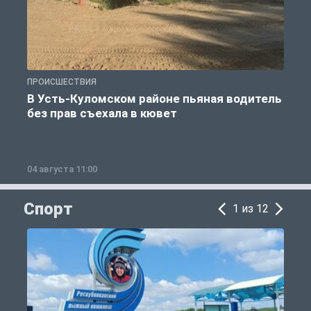
ПРОИСШЕСТВИЯ
П
В Усть-Куломском районе пьяная водитель
без прав съехала в кювет
б
04 августа 11:00
0
Спорт
1 из 12