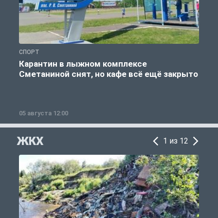
СПОРТ
С
Карантин в лыжном комплексе
Сметаниной снят, но кафе всё ещё закрыто
05 августа 12:00
2
ЖКХ
1 из 12