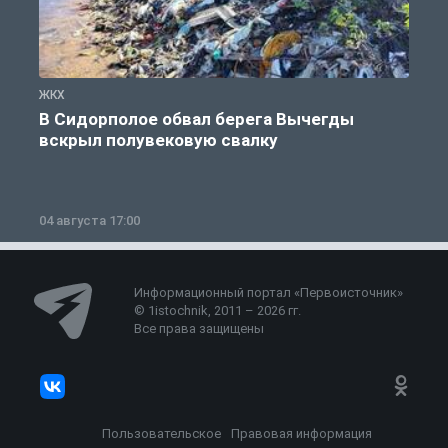
ЖКХ
Ж
В Сидорполое обвал берега Вычегды
вскрыл полувековую свалку
04 августа 17:00
3
Информационный портал «Первоисточник»
© 1istochnik, 2011 – 2026 гг.
Все права защищены
Пользовательское
Правовая информация