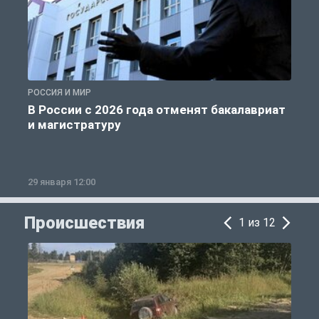
РОССИЯ И МИР
А
В России с 2026 года отменят бакалавриат
и магистратуру
29 января 12:00
1
Происшествия
1 из 12