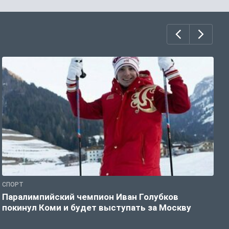
СПОРТ
С
Паралимпийский чемпион Иван Голубков
Н
покинул Коми и будет выступать за Москву
р