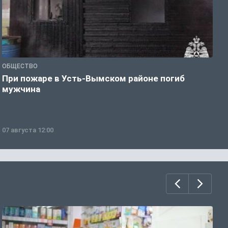
ОБЩЕСТВО
О
При пожаре в Усть-Вымском районе погиб
В
мужчина
н
07 августа 12:00
0