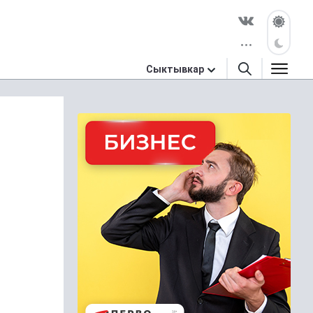
Сыктывкар