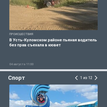
ПРОИСШЕСТВИЯ
П
В Усть-Куломском районе пьяная водитель
без прав съехала в кювет
б
04 августа 11:00
0
Спорт
1 из 12