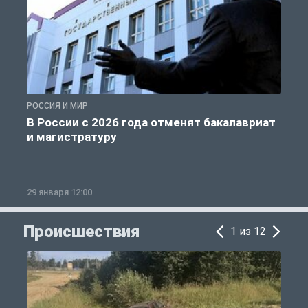
РОССИЯ И МИР
А
В России с 2026 года отменят бакалавриат
и магистратуру
29 января 12:00
1
Происшествия
1 из 12