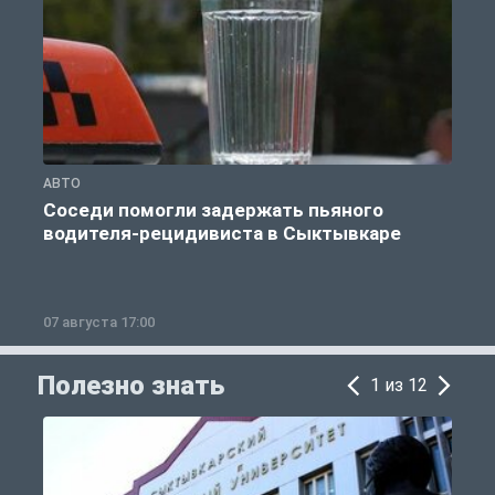
АВТО
О
Соседи помогли задержать пьяного
водителя-рецидивиста в Сыктывкаре
07 августа 17:00
0
Полезно знать
1 из 12