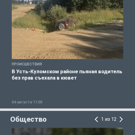
ПРОИСШЕСТВИЯ
П
В Усть-Куломском районе пьяная водитель
без прав съехала в кювет
б
04 августа 11:00
0
Общество
1 из 12