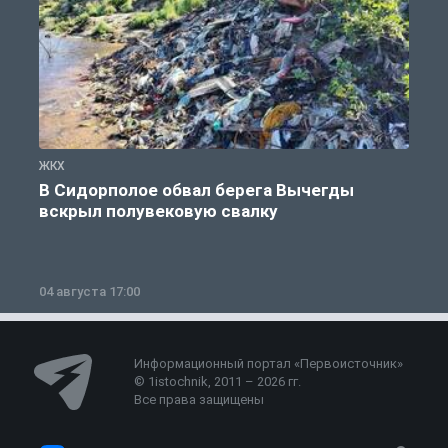
ЖКХ
Ж
В Сидорполое обвал берега Вычегды
вскрыл полувековую свалку
04 августа 17:00
3
Информационный портал «Первоисточник»
© 1istochnik, 2011 – 2026 гг.
Все права защищены