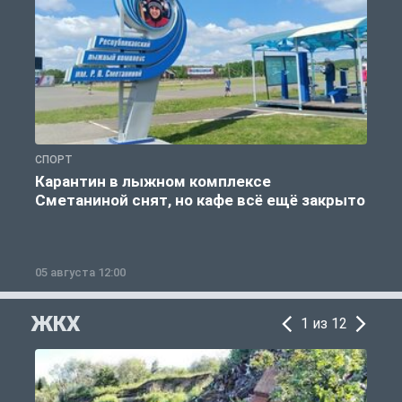
СПОРТ
С
Карантин в лыжном комплексе
Сметаниной снят, но кафе всё ещё закрыто
05 августа 12:00
2
ЖКХ
1 из 12