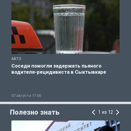
АВТО
О
Соседи помогли задержать пьяного
водителя-рецидивиста в Сыктывкаре
07 августа 17:00
0
Полезно знать
1 из 12