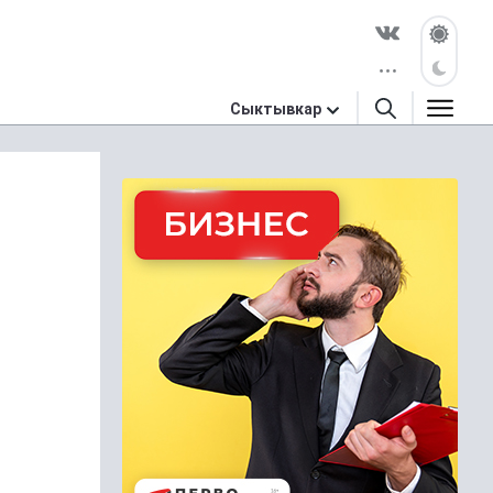
Сыктывкар