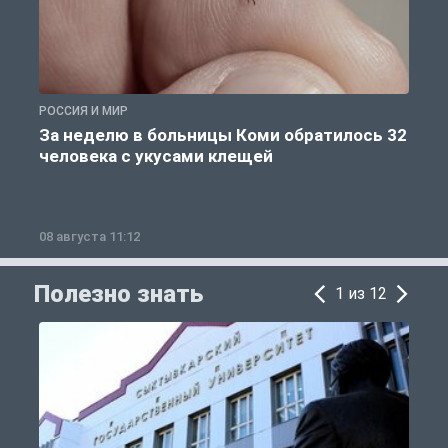
РОССИЯ И МИР
Р
За неделю в больницы Коми обратилось 32
человека с укусами клещей
08 августа 11:12
0
Полезно знать
1 из 12