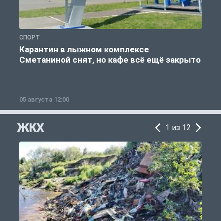
СПОРТ
С
Карантин в лыжном комплексе
Сметаниной снят, но кафе всё ещё закрыто
05 августа 12:00
2
ЖКХ
1 из 12