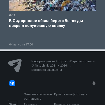
ЖКХ
Ж
В Сидорполое обвал берега Вычегды
вскрыл полувековую свалку
04 августа 17:00
3
Информационный портал «Первоисточник»
© 1istochnik, 2011 – 2026 гг.
Все права защищены
Пользовательское
Правовая информация
соглашение
Редакция
Рекламодателям