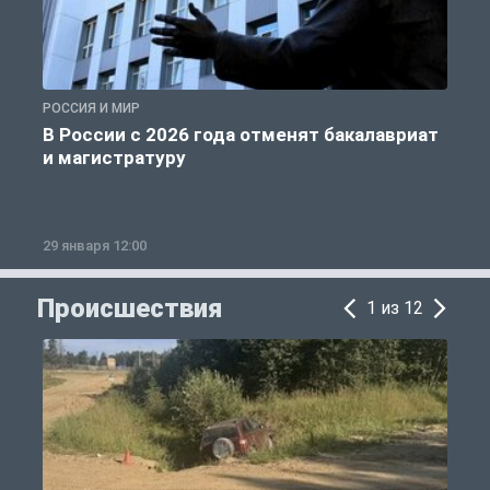
РОССИЯ И МИР
А
В России с 2026 года отменят бакалавриат
и магистратуру
29 января 12:00
1
Происшествия
1 из 12