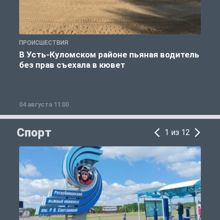
ПРОИСШЕСТВИЯ
П
В Усть-Куломском районе пьяная водитель
без прав съехала в кювет
б
04 августа 11:00
0
Спорт
1 из 12