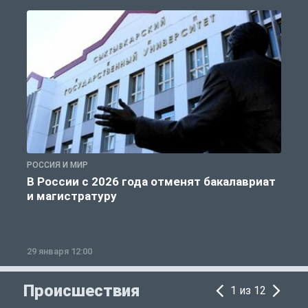
РОССИЯ И МИР
А
В России с 2026 года отменят бакалавриат
и магистратуру
29 января 12:00
1
Происшествия
1 из 12