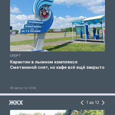
СПОРТ
С
Карантин в лыжном комплексе
Сметаниной снят, но кафе всё ещё закрыто
05 августа 12:00
2
ЖКХ
1 из 12