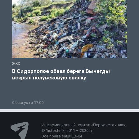
ЖКХ
Ж
В Сидорполое обвал берега Вычегды
вскрыл полувековую свалку
04 августа 17:00
3
Информационный портал «Первоисточник»
© 1istochnik, 2011 – 2026 гг.
Все права защищены