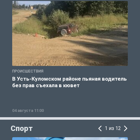
ПРОИСШЕСТВИЯ
П
В Усть-Куломском районе пьяная водитель
без прав съехала в кювет
б
04 августа 11:00
0
Спорт
1 из 12