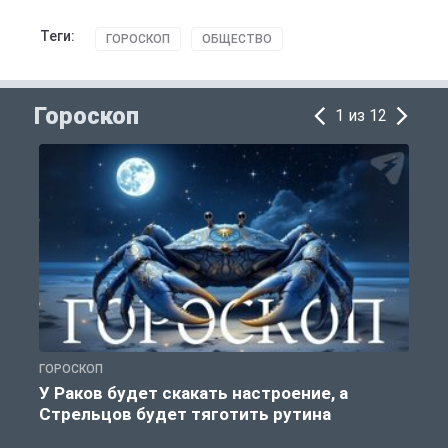
Теги:
ГОРОСКОП
ОБЩЕСТВО
Гороскоп
1 из 12
ГОРОСКОП
Г
У Раков будет скакать настроение, а
Стрельцов будет тяготить рутина
п